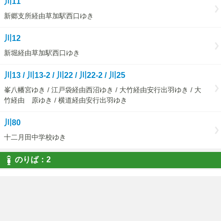
川11
新郷支所経由草加駅西口ゆき
川12
新堀経由草加駅西口ゆき
川13 / 川13-2 / 川22 / 川22-2 / 川25
峯八幡宮ゆき / 江戸袋経由西沼ゆき / 大竹経由安行出羽ゆき / 大
竹経由 原ゆき / 横道経由安行出羽ゆき
川80
十二月田中学校ゆき
のりば：2
川05 / 川07 / 川11 / 川12 / 川13 / 川13-3 / 川22 / 川22-2 /
川25 / 川80
川口駅東口ゆき