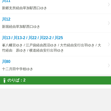
川11
新郷支所経由草加駅西口ゆき
川12
新堀経由草加駅西口ゆき
川13 / 川13-2 / 川22 / 川22-2 / 川25
峯八幡宮ゆき / 江戸袋経由西沼ゆき / 大竹経由安行出羽ゆき / 大
竹経由 原ゆき / 横道経由安行出羽ゆき
川80
十二月田中学校ゆき
のりば：2
川05 / 川07 / 川11 / 川12 / 川13 / 川13-3 / 川22 / 川22-2 /
川25 / 川80
川口駅東口ゆき