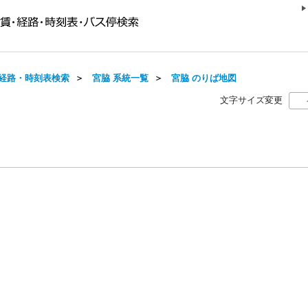
経路・時刻表検索
＞
宮脇 系統一覧
＞
宮脇 のりば地図
文字サイズ変更