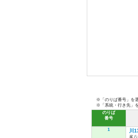
※「のりば番号」を
※「系統・行き先」
のりば
番号
1
川1
峯八