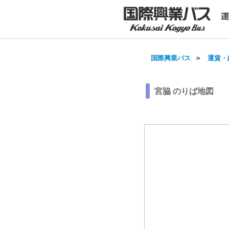
国際興業バス
＞
運賃・
宮脇 のりば地図