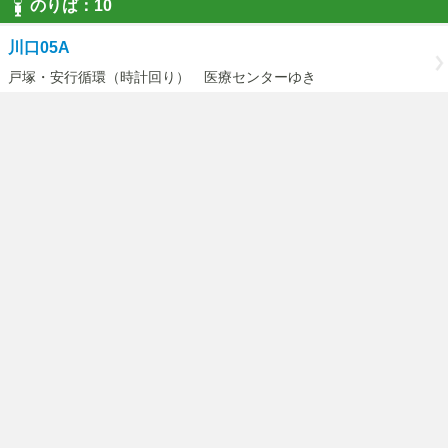
のりば：10
川口05A
戸塚・安行循環（時計回り） 医療センターゆき
川口05C
（戸塚・安行循環）医療センターゆき
川口06
鳩ヶ谷駅・医療センター経由 新郷循環ゆき
のりば：11
川口05A
横道・東川口駅経由 戸塚・安行循環（反時ゆき
川口05D
（戸塚・安行循環）横道経由戸塚安行駅ゆき