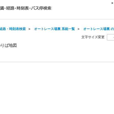
経路・時刻表検索
＞
オートレース場裏 系統一覧
＞
オートレース場裏 
文字サイズ変更
のりば地図