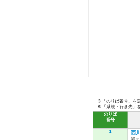
※「のりば番号」を
※「系統・行き先」
のりば
番号
1
西川0
鳩ヶ