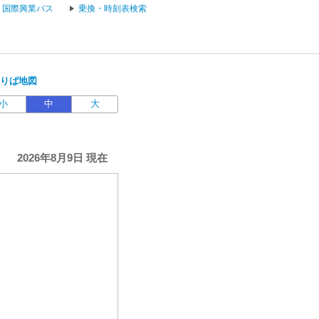
国際興業バス
乗換・時刻表検索
のりば地図
小
中
大
2026年8月9日 現在