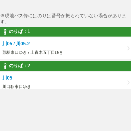
※現地バス停にはのりば番号が振られていない場合がありま
す。
のりば：1
川05 / 川05-2
蕨駅東口ゆき / 上青木五丁目ゆき
のりば：2
川05
川口駅東口ゆき
ご利用にあたって
国際興業バストップページ
PCページはこちら