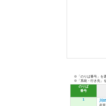
※「のりば番号」を
※「系統・行き先」
のりば
番号
1
川05
産業