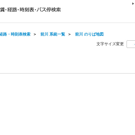
経路・時刻表検索
＞
前川 系統一覧
＞
前川 のりば地図
文字サイズ変更