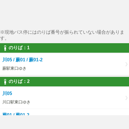
※現地バス停にはのりば番号が振られていない場合がありま
す。
のりば：1
川05 / 蕨01 / 蕨01-2
蕨駅東口ゆき
のりば：2
川05
川口駅東口ゆき
蕨01 / 蕨01-2
（上根橋先回り）上根橋循環ゆき / （網代橋先回り）上根橋循環