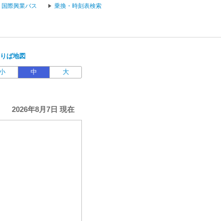
国際興業バス
乗換・時刻表検索
のりば地図
小
中
大
2026年8月7日 現在