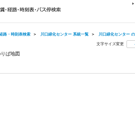
経路・時刻表検索
＞
川口緑化センター 系統一覧
＞
川口緑化センター 
文字サイズ変更
のりば地図