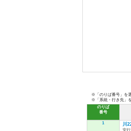
※「のりば番号」を
※「系統・行き先」
のりば
番号
1
川22
安行