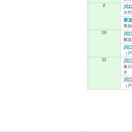
2
川22
大竹
草加
草加
10
川口
横道
川口
（戸
11
川口
東川
き
川口
（戸