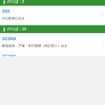
のりば：2
川25
川口駅東口ゆき
のりば：10
川口05A
横道経由 戸塚・安行循環（時計回り）ゆき
川口05C
（戸塚・安行循環）横道経由医療センターゆき
のりば：11
川口05A
東川口駅経由 戸塚・安行循環（反時計回りゆき
川口05D