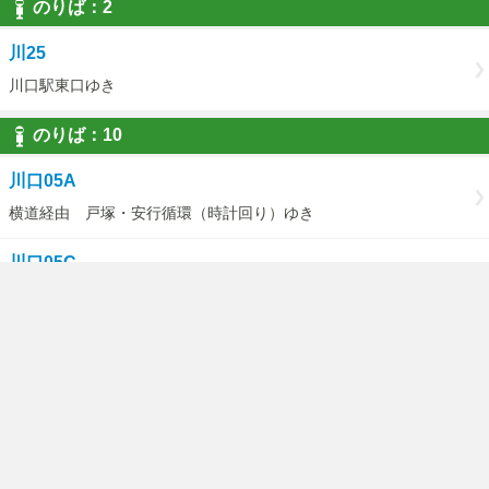
のりば：2
川25
川口駅東口ゆき
のりば：10
川口05A
横道経由 戸塚・安行循環（時計回り）ゆき
川口05C
（戸塚・安行循環）横道経由医療センターゆき
のりば：11
川口05A
東川口駅経由 戸塚・安行循環（反時計回りゆき
川口05D