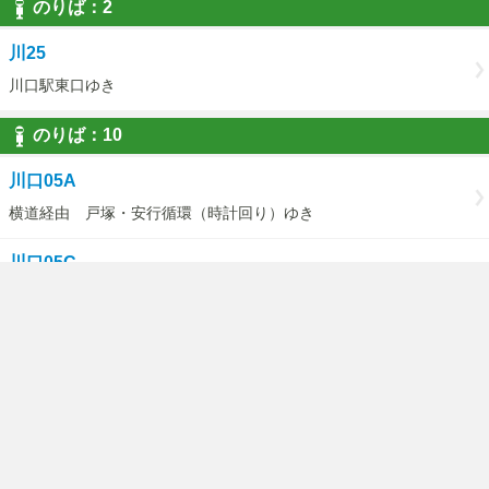
のりば：2
川25
川口駅東口ゆき
のりば：10
川口05A
横道経由 戸塚・安行循環（時計回り）ゆき
川口05C
（戸塚・安行循環）横道経由医療センターゆき
のりば：11
川口05A
東川口駅経由 戸塚・安行循環（反時計回りゆき
川口05D