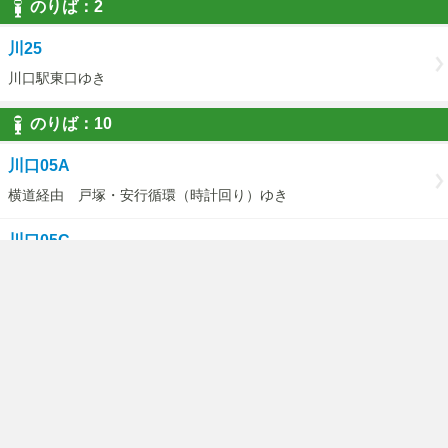
のりば：2
川25
川口駅東口ゆき
のりば：10
川口05A
横道経由 戸塚・安行循環（時計回り）ゆき
川口05C
（戸塚・安行循環）横道経由医療センターゆき
のりば：11
川口05A
東川口駅経由 戸塚・安行循環（反時計回りゆき
川口05D