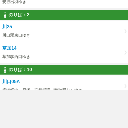
安行出羽ゆき
のりば：2
川25
川口駅東口ゆき
草加14
草加駅西口ゆき
のりば：10
川口05A
横道経由 戸塚・安行循環（時計回り）ゆき
川口05C
（戸塚・安行循環）横道経由医療センターゆき
のりば：11