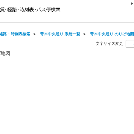
経路・時刻表検索
＞
青木中央通り 系統一覧
＞
青木中央通り のりば地図
文字サイズ変更
ば地図