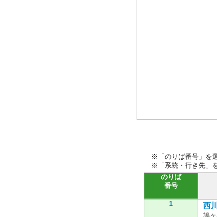
※「のりば番号」を
※「系統・行き先」
のりば
番号
1
西川
鳩ヶ