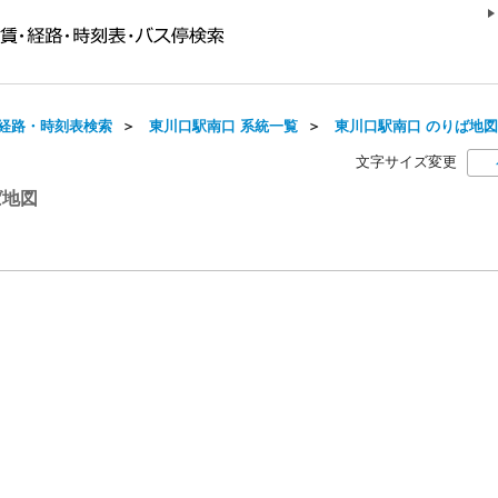
経路・時刻表検索
＞
東川口駅南口 系統一覧
＞
東川口駅南口 のりば地図
文字サイズ変更
ば地図