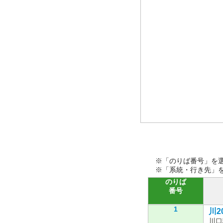
※「のりば番号」を
※「系統・行き先」
のりば
番号
1
川20
川口