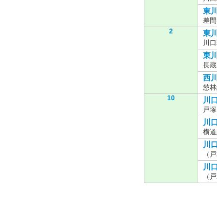
東川
差間
2
東川
川口
東川
長蔵
西川
慈林
10
川口
戸塚
川口
横道
川口
（戸
川口
（戸