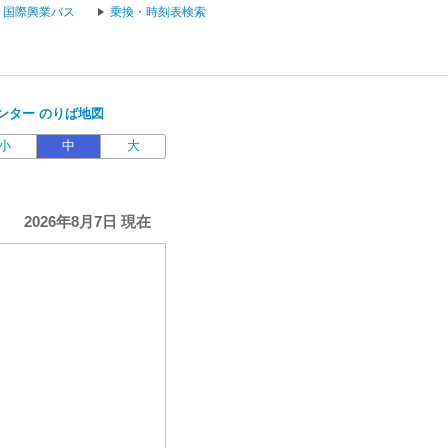
国際興業バス
乗換・時刻表検索
ンター のりば地図
小
中
大
2026年8月7日 現在