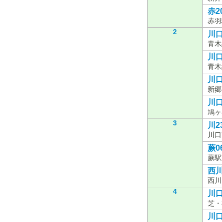
赤2
赤羽
2
川口
青木
川口
青木
川口
新郷
川口
鳩ヶ
3
川2
川口
蕨0
蕨駅
西川
西川
4
川口
芝・
川口