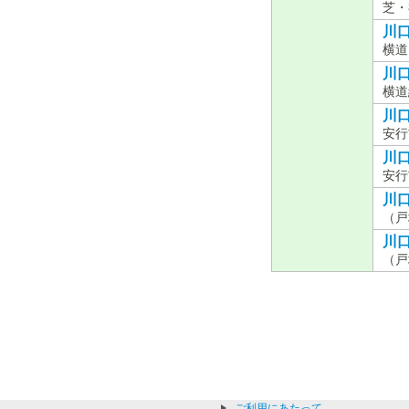
芝・
川口
横道
川口
横道
川口
安行
川口
安行
川口
（戸
川口
（戸
ご利用にあたって