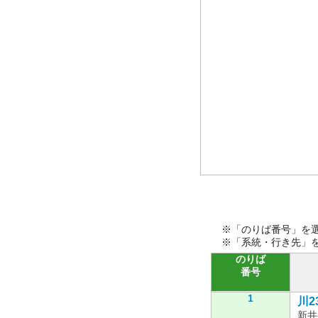
※「のりば番号」を
※「系統・行き先」
のりば
番号
1
川23
新井