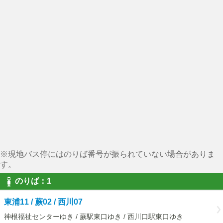
※現地バス停にはのりば番号が振られていない場合がありま
す。
のりば：1
東浦11 / 蕨02 / 西川07
神根福祉センターゆき / 蕨駅東口ゆき / 西川口駅東口ゆき