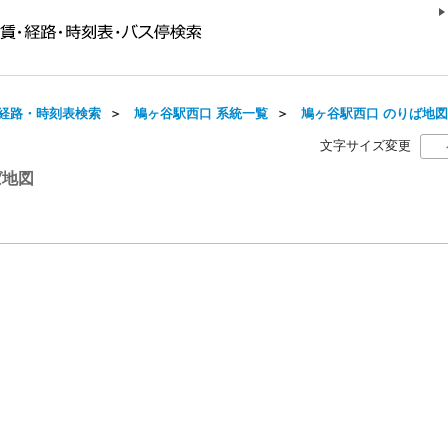
経路・時刻表検索
＞
鳩ヶ谷駅西口 系統一覧
＞
鳩ヶ谷駅西口 のりば地図
文字サイズ変更
ば地図