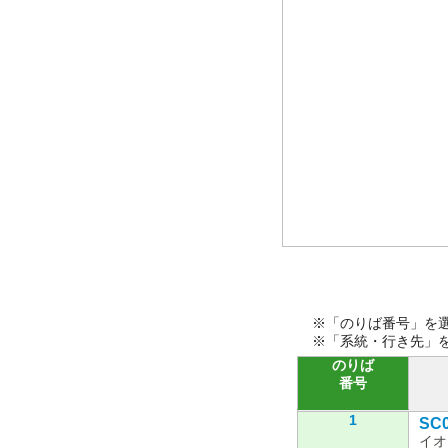
※「のりば番号」を
※「系統・行き先」
のりば
番号
1
SC
イオ