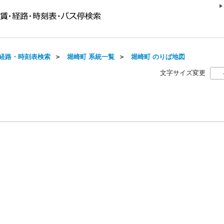
経路・時刻表検索
＞
堀崎町 系統一覧
＞
堀崎町 のりば地図
文字サイズ変更