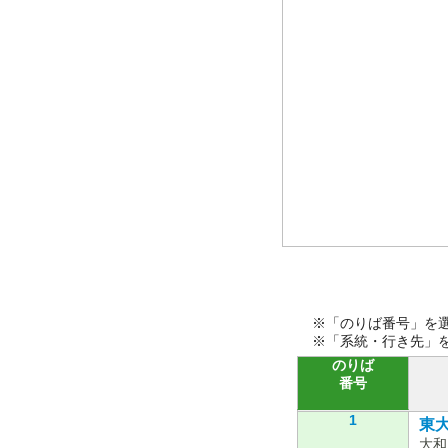
※「のりば番号」を
※「系統・行き先」
のりば
番号
1
東大
大和