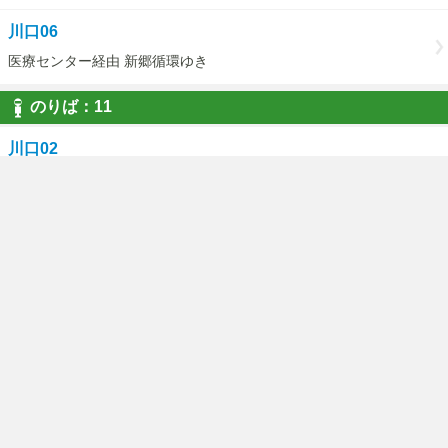
川口06
医療センター経由 新郷循環ゆき
のりば：11
川口02
青木線 川口駅西口ゆき
川口06
新郷循環 見沼代親水公園駅ゆき
川口06
鳩ヶ谷駅経由 新郷循環ゆき
ご利用にあたって
国際興業バストップページ