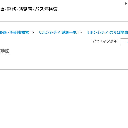
経路・時刻表検索
＞
リボンシティ 系統一覧
＞
リボンシティ のりば地図
文字サイズ変更
ば地図