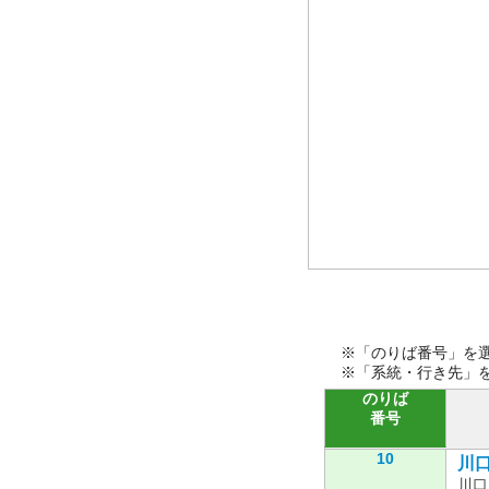
※「のりば番号」を
※「系統・行き先」
のりば
番号
10
川口
川口