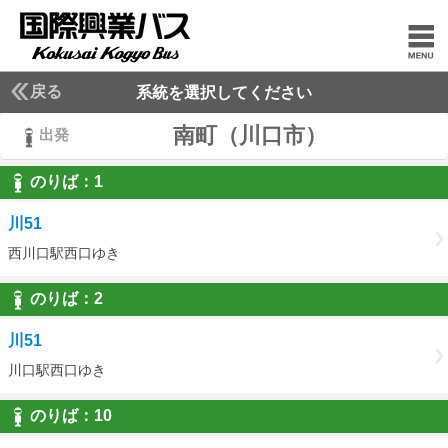
戻る
系統を選択してください
南町（川口市）
出発
のりば：
1
1
川51
西川口駅西口ゆき
のりば：
2
2
川51
川口駅西口ゆき
のりば：
10
10