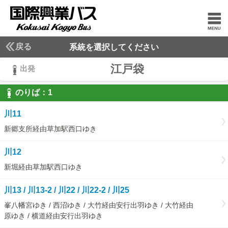
戻る
系統を選択してください
江戸袋
出発
のりば：
1
1
川11
新郷支所経由草加駅西口ゆき
川12
新堀経由草加駅西口ゆき
川13 / 川13-2 / 川22 / 川22-2 / 川25
峯八幡宮ゆき / 西沼ゆき / 大竹経由安行出羽ゆき / 大竹経由
原ゆき / 横道経由安行出羽ゆき