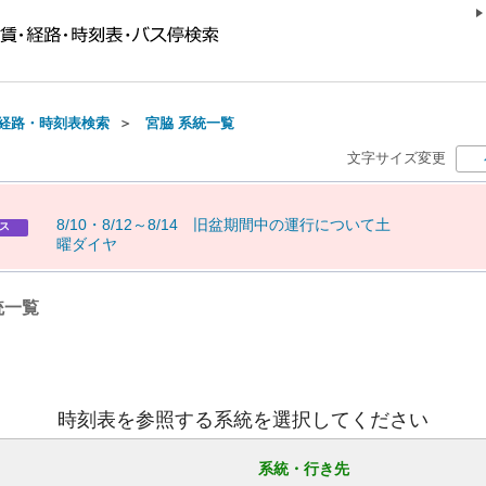
経路・時刻表検索
＞
宮脇 系統一覧
文字サイズ変更
8
/
1
0
・
8
/
1
2
～
8
/
1
4
旧
盆
期
間
中
の
運
行
に
つ
い
て
土
ス
曜
ダ
イ
ヤ
統一覧
時刻表を参照する系統を選択してください
系統・行き先