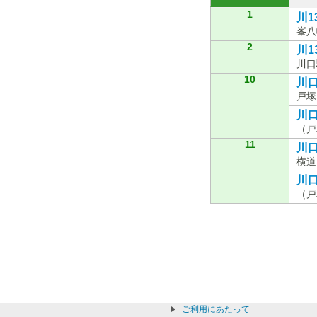
1
川1
峯八
2
川1
川口
10
川口
戸塚
川口
（戸
11
川口
横道
川口
（戸
ご利用にあたって