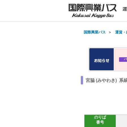
国際興業バス
＞
運賃・
バ
宮脇 (みやわき) 系
のりば
番号