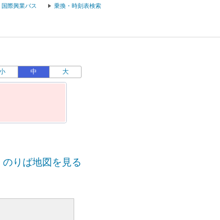
国際興業バス
乗換・時刻表検索
小
中
大
のりば地図を見る