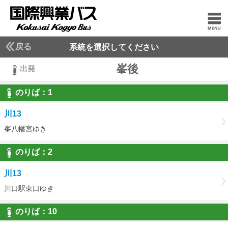
戻る
系統を選択してください
峯後
出発
のりば：
1
1
川13
峯八幡宮ゆき
のりば：
2
2
川13
川口駅東口ゆき
のりば：
10
10