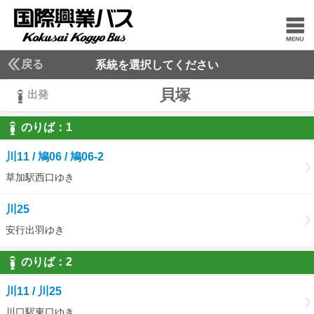
戻る
系統を選択してください
貝塚
出発
のりば：
1
1
川11 / 鳩06 / 鳩06-2
草加駅西口ゆき
川25
安行出羽ゆき
のりば：
2
2
川11 / 川25
川口駅東口ゆき