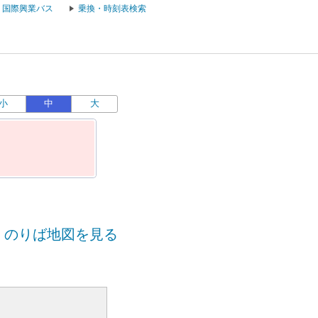
国際興業バス
乗換・時刻表検索
小
中
大
のりば地図を見る