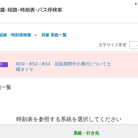
経路・時刻表検索
＞
貝塚 系統一覧
文字サイズ変更
8
/
1
0
・
8
/
1
2
～
8
/
1
4
旧
盆
期
間
中
の
運
行
に
つ
い
て
土
ス
曜
ダ
イ
ヤ
統一覧
時刻表を参照する系統を選択してください
系統・行き先