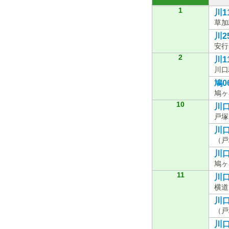
1
川11
草加
川2
安行
2
川11
川口
鳩06
鳩ヶ
10
川口
戸塚
川口
（戸
川口
鳩ヶ
11
川口
横道
川口
（戸
川口