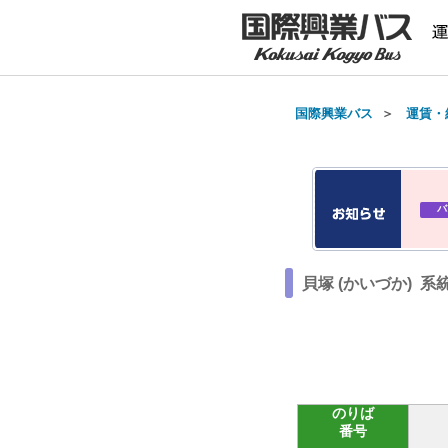
国際興業バス
＞
運賃・
バ
貝塚 (かいづか) 系
のりば
番号