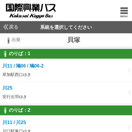
戻る
系統を選択してください
貝塚
出発
のりば：
1
1
川11 / 鳩06 / 鳩06-2
草加駅西口ゆき
川25
安行出羽ゆき
のりば：
2
2
川11 / 川25
川口駅東口ゆき