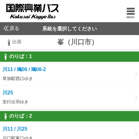
戻る
系統を選択してください
峯（川口市）
出発
のりば：
1
1
川11 / 鳩06 / 鳩06-2
草加駅西口ゆき
川25
安行出羽ゆき
のりば：
2
2
川11 / 川25
川口駅東口ゆき