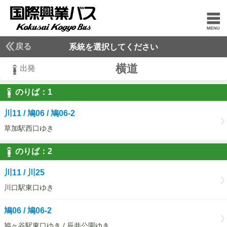
戻る
系統を選択してください
横道
出発
のりば：
1
1
川11 / 鳩06 / 鳩06-2
草加駅西口ゆき
のりば：
2
2
川11 / 川25
川口駅東口ゆき
鳩06 / 鳩06-2
鳩ヶ谷駅東口ゆき / 辰井公園ゆき