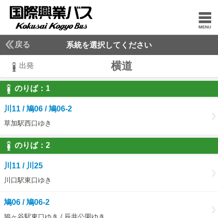
戻る
系統を選択してください
横道
出発
のりば：
1
1
川11 / 鳩06 / 鳩06-2
草加駅西口ゆき
のりば：
2
2
川11 / 川25
川口駅東口ゆき
鳩06 / 鳩06-2
鳩ヶ谷駅東口ゆき / 辰井公園ゆき