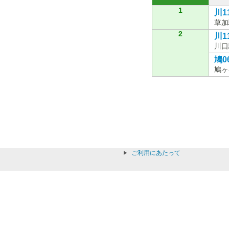
1
川11
草加
2
川1
川口
鳩06
鳩ヶ
ご利用にあたって