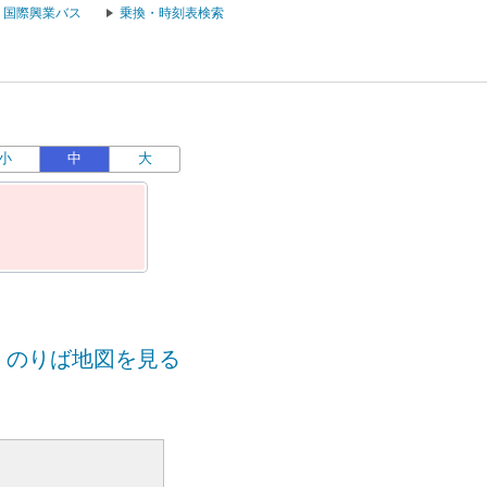
国際興業バス
乗換・時刻表検索
小
中
大
のりば地図を見る