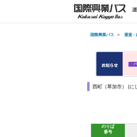
国際興業バス
＞
運賃・
バ
西町（草加市） (に
のりば
番号