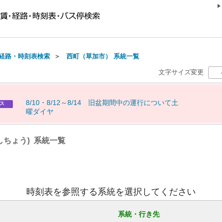
経路・時刻表検索
＞
西町（草加市） 系統一覧
文字サイズ変更
8
/
1
0
・
8
/
1
2
～
8
/
1
4
旧
盆
期
間
中
の
運
行
に
つ
い
て
土
ス
曜
ダ
イ
ヤ
しちょう) 系統一覧
時刻表を参照する系統を選択してください
系統・行き先