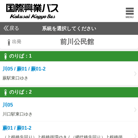
戻る
系統を選択してください
前川公民館
出発
のりば：
1
1
川05 / 蕨01 / 蕨01-2
蕨駅東口ゆき
のりば：
2
2
川05
川口駅東口ゆき
蕨01 / 蕨01-2
（上根橋先回り）上根橋循環ゆき / （網代橋先回り）上根橋循