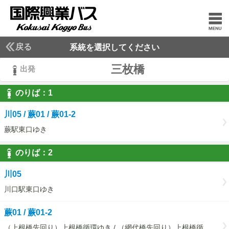
戻る
系統を選択してください
三枚橋
出発
のりば：
1
1
川05 / 蕨01 / 蕨01-2
蕨駅東口ゆき
のりば：
2
2
川05
川口駅東口ゆき
蕨01 / 蕨01-2
（上根橋先回り）上根橋循環ゆき / （網代橋先回り）上根橋循