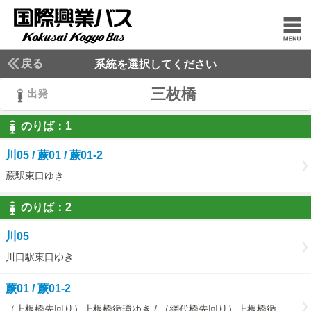
戻る
系統を選択してください
三枚橋
出発
のりば：
1
1
川05 / 蕨01 / 蕨01-2
蕨駅東口ゆき
のりば：
2
2
川05
川口駅東口ゆき
蕨01 / 蕨01-2
（上根橋先回り）上根橋循環ゆき / （網代橋先回り）上根橋循