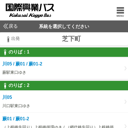
戻る
系統を選択してください
芝下町
出発
のりば：
1
1
川05 / 蕨01 / 蕨01-2
蕨駅東口ゆき
のりば：
2
2
川05
川口駅東口ゆき
蕨01 / 蕨01-2
（上根橋先回り）上根橋循環ゆき / （網代橋先回り）上根橋循