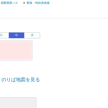
国際興業バス
乗換・時刻表検索
小
中
大
のりば地図を見る