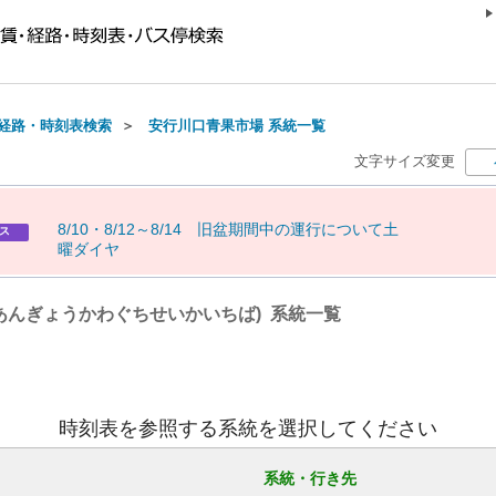
経路・時刻表検索
＞
安行川口青果市場 系統一覧
文字サイズ変更
8
/
1
0
・
8
/
1
2
～
8
/
1
4
旧
盆
期
間
中
の
運
行
に
つ
い
て
土
ス
曜
ダ
イ
ヤ
(あんぎょうかわぐちせいかいちば) 系統一覧
時刻表を参照する系統を選択してください
系統・行き先