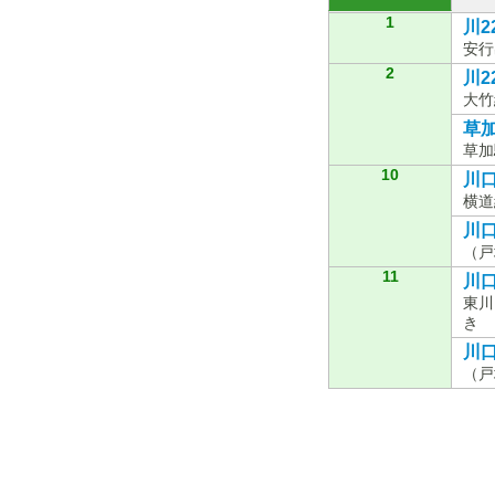
1
川22
安行
2
川22
大竹
草加
草加
10
川口
横道
川口
（戸
11
川口
東川
き
川口
（戸