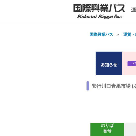
国際興業バス
＞
運賃・
バ
安行川口青果市場 
のりば
番号