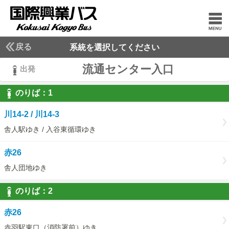
戻る
系統を選択してください
流通センター入口
出発
のりば：
1
1
川14-2 / 川14-3
舎人駅ゆき / 入谷東循環ゆき
赤26
舎人団地ゆき
のりば：
2
2
赤26
赤羽駅東口（消防署前）ゆき