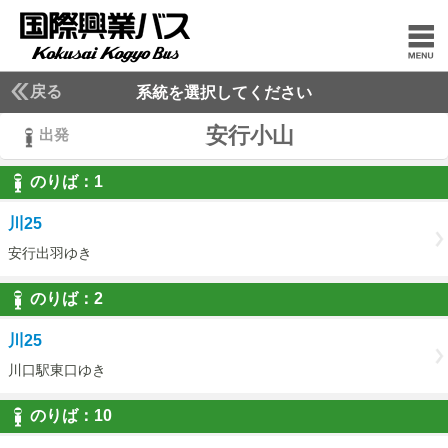
戻る
系統を選択してください
安行小山
出発
のりば：
1
1
川25
安行出羽ゆき
のりば：
2
2
川25
川口駅東口ゆき
のりば：
10
10