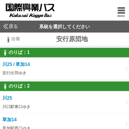
戻る
系統を選択してください
安行原団地
出発
のりば：
1
1
川25 / 草加14
安行出羽ゆき
のりば：
2
2
川25
川口駅東口ゆき
草加14
草加駅西口ゆき