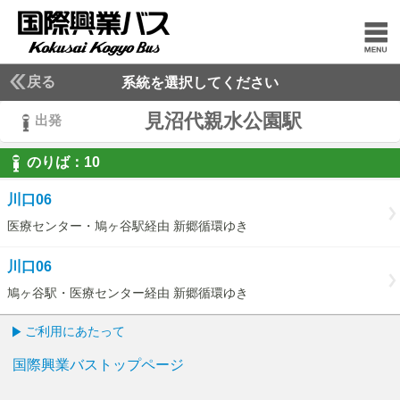
戻る
系統を選択してください
見沼代親水公園駅
出発
のりば：
10
10
川口06
医療センター・鳩ヶ谷駅経由 新郷循環ゆき
川口06
鳩ヶ谷駅・医療センター経由 新郷循環ゆき
ご利用にあたって
国際興業バストップページ