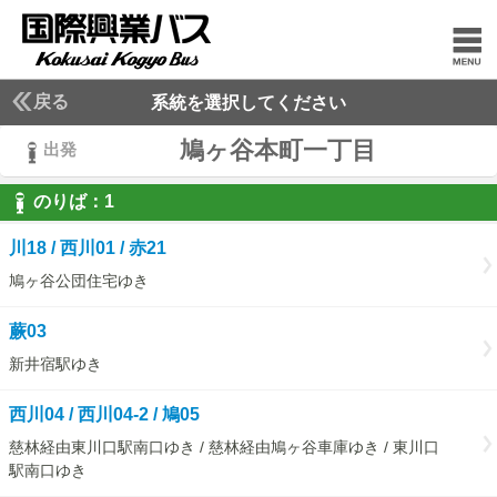
戻る
系統を選択してください
鳩ヶ谷本町一丁目
出発
のりば：
1
1
川18 / 西川01 / 赤21
鳩ヶ谷公団住宅ゆき
蕨03
新井宿駅ゆき
西川04 / 西川04-2 / 鳩05
慈林経由東川口駅南口ゆき / 慈林経由鳩ヶ谷車庫ゆき / 東川口
駅南口ゆき