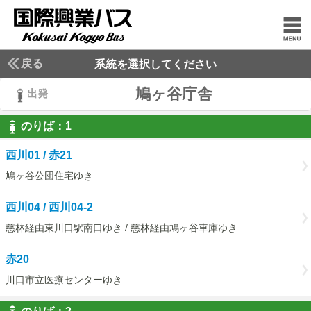
戻る
系統を選択してください
鳩ヶ谷庁舎
出発
のりば：
1
1
西川01 / 赤21
鳩ヶ谷公団住宅ゆき
西川04 / 西川04-2
慈林経由東川口駅南口ゆき / 慈林経由鳩ヶ谷車庫ゆき
赤20
川口市立医療センターゆき