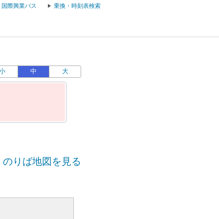
国際興業バス
乗換・時刻表検索
小
中
大
のりば地図を見る