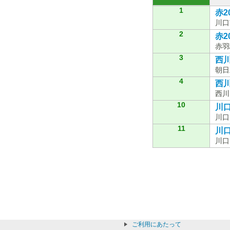
1
赤20
川口
2
赤20
赤羽
3
西川
朝日
4
西川
西川
10
川口
川口
11
川口
川口
ご利用にあたって