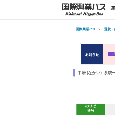
国際興業バス
＞
運賃・
バ
中居 (なかい) 系統
のりば
番号