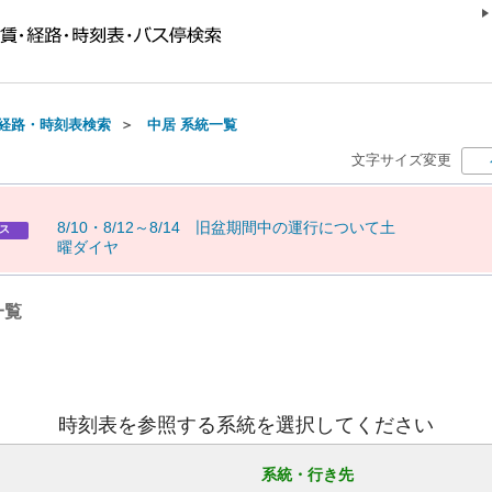
経路・時刻表検索
＞
中居 系統一覧
文字サイズ変更
8
/
1
0
・
8
/
1
2
～
8
/
1
4
旧
盆
期
間
中
の
運
行
に
つ
い
て
土
ス
曜
ダ
イ
ヤ
一覧
時刻表を参照する系統を選択してください
系統・行き先