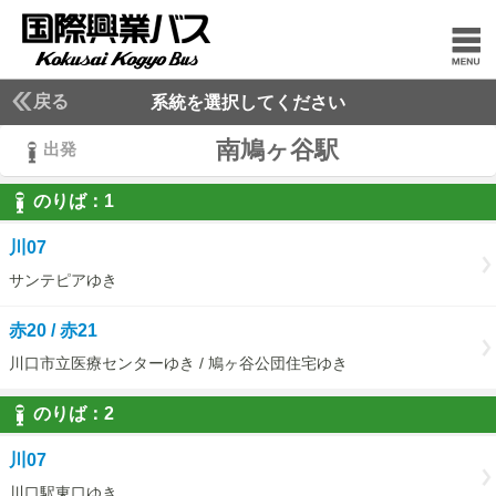
戻る
系統を選択してください
南鳩ヶ谷駅
出発
のりば：
1
1
川07
サンテピアゆき
赤20 / 赤21
川口市立医療センターゆき / 鳩ヶ谷公団住宅ゆき
のりば：
2
2
川07
川口駅東口ゆき