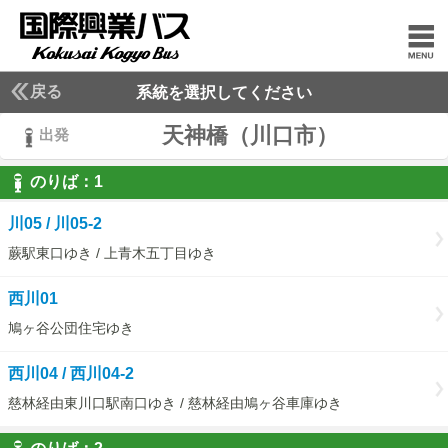
戻る
系統を選択してください
天神橋（川口市）
出発
のりば：
1
1
川05 / 川05-2
蕨駅東口ゆき / 上青木五丁目ゆき
西川01
鳩ヶ谷公団住宅ゆき
西川04 / 西川04-2
慈林経由東川口駅南口ゆき / 慈林経由鳩ヶ谷車庫ゆき