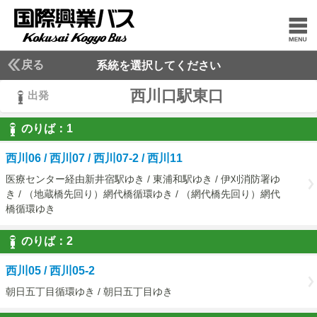
戻る
系統を選択してください
西川口駅東口
出発
のりば：
1
1
西川06 / 西川07 / 西川07-2 / 西川11
医療センター経由新井宿駅ゆき / 東浦和駅ゆき / 伊刈消防署ゆ
き / （地蔵橋先回り）網代橋循環ゆき / （網代橋先回り）網代
橋循環ゆき
のりば：
2
2
西川05 / 西川05-2
朝日五丁目循環ゆき / 朝日五丁目ゆき