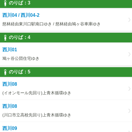
のりば：
3
3
西川04 / 西川04-2
慈林経由東川口駅南口ゆき / 慈林経由鳩ヶ谷車庫ゆき
のりば：
4
4
西川01
鳩ヶ谷公団住宅ゆき
のりば：
5
5
西川08
(イオンモール先回り)上青木循環ゆき
西川08
(川口市立高校先回り)上青木循環ゆき
西川09