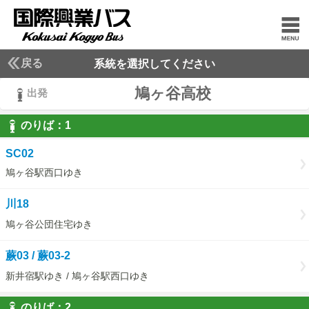
戻る
系統を選択してください
鳩ヶ谷高校
出発
のりば：
1
1
SC02
鳩ヶ谷駅西口ゆき
川18
鳩ヶ谷公団住宅ゆき
蕨03 / 蕨03-2
新井宿駅ゆき / 鳩ヶ谷駅西口ゆき
のりば：
2