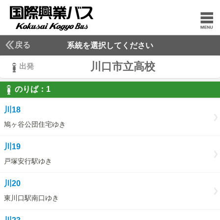
戻る
系統を選択してください
川口市立高校
出発
のりば：
1
1
川18
鳩ヶ谷公団住宅ゆき
川19
戸塚安行駅ゆき
川20
東川口駅南口ゆき